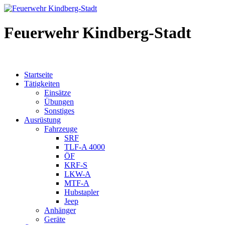
Feuerwehr Kindberg-Stadt
Startseite
Tätigkeiten
Einsätze
Übungen
Sonstiges
Ausrüstung
Fahrzeuge
SRF
TLF-A 4000
ÖF
KRF-S
LKW-A
MTF-A
Hubstapler
Jeep
Anhänger
Geräte