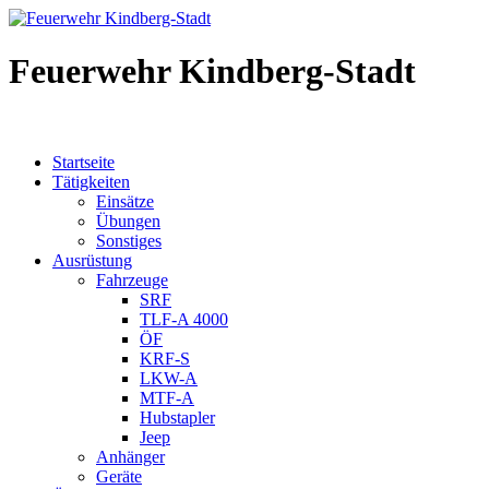
Feuerwehr Kindberg-Stadt
Startseite
Tätigkeiten
Einsätze
Übungen
Sonstiges
Ausrüstung
Fahrzeuge
SRF
TLF-A 4000
ÖF
KRF-S
LKW-A
MTF-A
Hubstapler
Jeep
Anhänger
Geräte