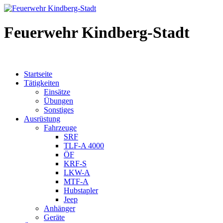
Feuerwehr Kindberg-Stadt
Startseite
Tätigkeiten
Einsätze
Übungen
Sonstiges
Ausrüstung
Fahrzeuge
SRF
TLF-A 4000
ÖF
KRF-S
LKW-A
MTF-A
Hubstapler
Jeep
Anhänger
Geräte