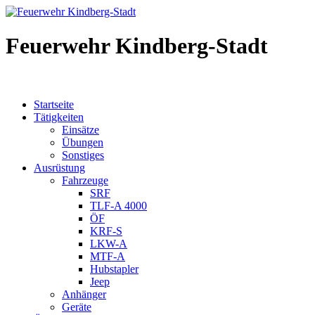
Feuerwehr Kindberg-Stadt
Startseite
Tätigkeiten
Einsätze
Übungen
Sonstiges
Ausrüstung
Fahrzeuge
SRF
TLF-A 4000
ÖF
KRF-S
LKW-A
MTF-A
Hubstapler
Jeep
Anhänger
Geräte