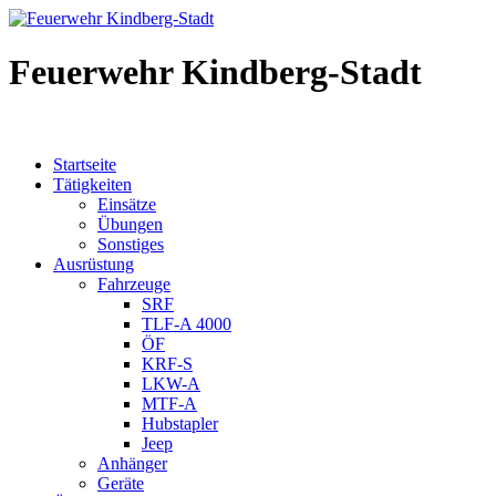
Feuerwehr Kindberg-Stadt
Startseite
Tätigkeiten
Einsätze
Übungen
Sonstiges
Ausrüstung
Fahrzeuge
SRF
TLF-A 4000
ÖF
KRF-S
LKW-A
MTF-A
Hubstapler
Jeep
Anhänger
Geräte