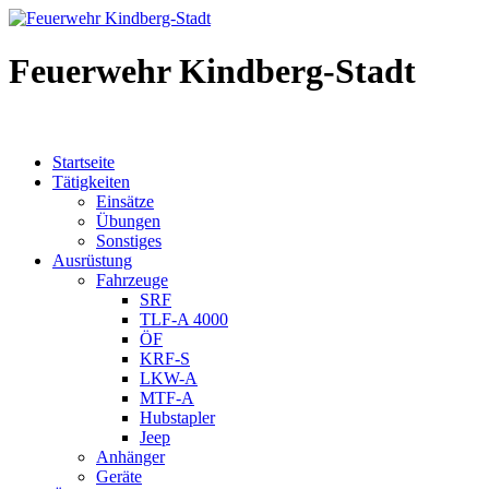
Feuerwehr Kindberg-Stadt
Startseite
Tätigkeiten
Einsätze
Übungen
Sonstiges
Ausrüstung
Fahrzeuge
SRF
TLF-A 4000
ÖF
KRF-S
LKW-A
MTF-A
Hubstapler
Jeep
Anhänger
Geräte