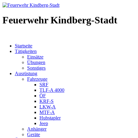
Feuerwehr Kindberg-Stadt
Startseite
Tätigkeiten
Einsätze
Übungen
Sonstiges
Ausrüstung
Fahrzeuge
SRF
TLF-A 4000
ÖF
KRF-S
LKW-A
MTF-A
Hubstapler
Jeep
Anhänger
Geräte