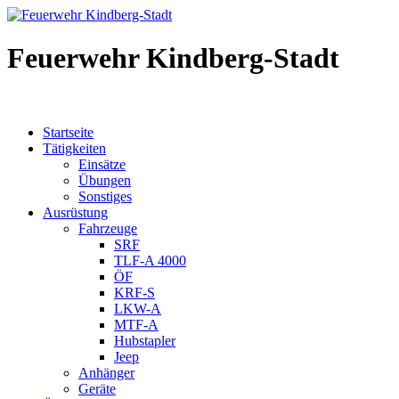
Feuerwehr Kindberg-Stadt
Startseite
Tätigkeiten
Einsätze
Übungen
Sonstiges
Ausrüstung
Fahrzeuge
SRF
TLF-A 4000
ÖF
KRF-S
LKW-A
MTF-A
Hubstapler
Jeep
Anhänger
Geräte