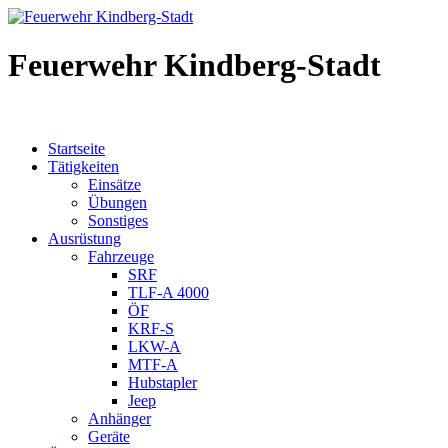
Feuerwehr Kindberg-Stadt
Startseite
Tätigkeiten
Einsätze
Übungen
Sonstiges
Ausrüstung
Fahrzeuge
SRF
TLF-A 4000
ÖF
KRF-S
LKW-A
MTF-A
Hubstapler
Jeep
Anhänger
Geräte