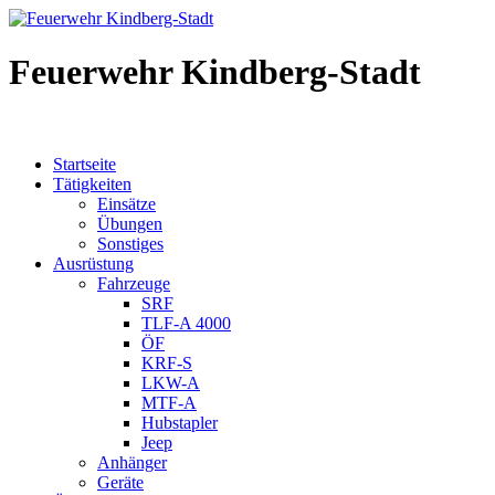
Feuerwehr Kindberg-Stadt
Startseite
Tätigkeiten
Einsätze
Übungen
Sonstiges
Ausrüstung
Fahrzeuge
SRF
TLF-A 4000
ÖF
KRF-S
LKW-A
MTF-A
Hubstapler
Jeep
Anhänger
Geräte