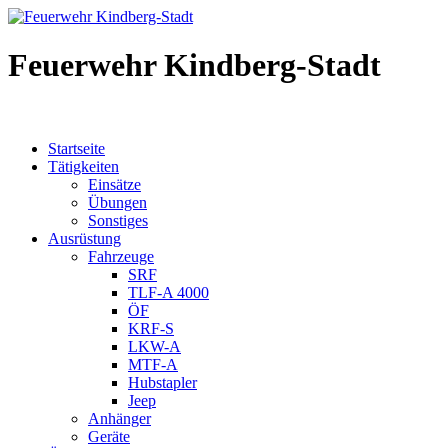
Feuerwehr Kindberg-Stadt
Startseite
Tätigkeiten
Einsätze
Übungen
Sonstiges
Ausrüstung
Fahrzeuge
SRF
TLF-A 4000
ÖF
KRF-S
LKW-A
MTF-A
Hubstapler
Jeep
Anhänger
Geräte