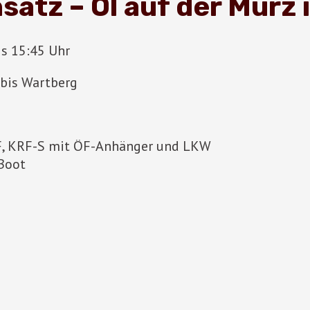
atz – Öl auf der Mürz 
is 15:45 Uhr
 bis Wartberg
ÖF, KRF-S mit ÖF-Anhänger und LKW
Boot