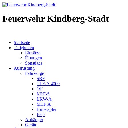
Feuerwehr Kindberg-Stadt
Startseite
Tätigkeiten
Einsätze
Übungen
Sonstiges
Ausrüstung
Fahrzeuge
SRF
TLF-A 4000
ÖF
KRF-S
LKW-A
MTF-A
Hubstapler
Jeep
Anhänger
Geräte