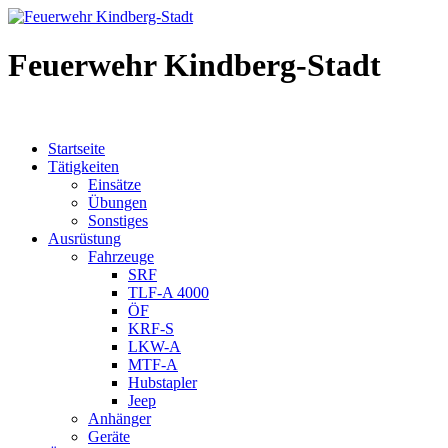
Feuerwehr Kindberg-Stadt
Startseite
Tätigkeiten
Einsätze
Übungen
Sonstiges
Ausrüstung
Fahrzeuge
SRF
TLF-A 4000
ÖF
KRF-S
LKW-A
MTF-A
Hubstapler
Jeep
Anhänger
Geräte