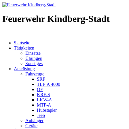
Feuerwehr Kindberg-Stadt
Startseite
Tätigkeiten
Einsätze
Übungen
Sonstiges
Ausrüstung
Fahrzeuge
SRF
TLF-A 4000
ÖF
KRF-S
LKW-A
MTF-A
Hubstapler
Jeep
Anhänger
Geräte