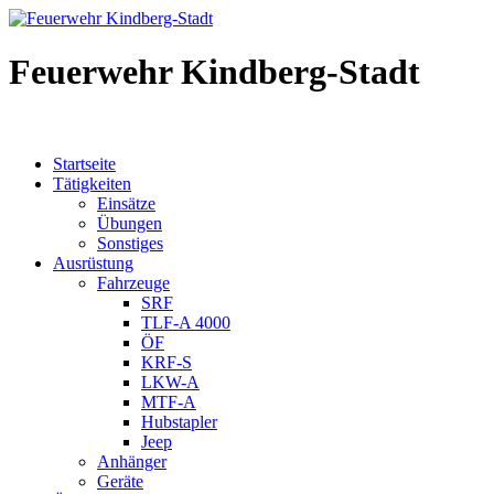
Feuerwehr Kindberg-Stadt
Startseite
Tätigkeiten
Einsätze
Übungen
Sonstiges
Ausrüstung
Fahrzeuge
SRF
TLF-A 4000
ÖF
KRF-S
LKW-A
MTF-A
Hubstapler
Jeep
Anhänger
Geräte