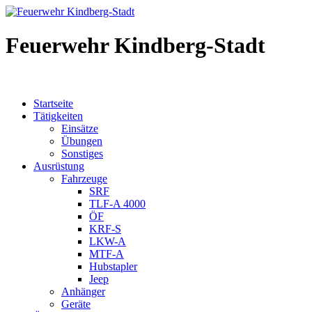
Feuerwehr Kindberg-Stadt
Startseite
Tätigkeiten
Einsätze
Übungen
Sonstiges
Ausrüstung
Fahrzeuge
SRF
TLF-A 4000
ÖF
KRF-S
LKW-A
MTF-A
Hubstapler
Jeep
Anhänger
Geräte