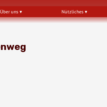
Über uns
Nützliches
enweg