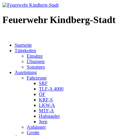
Feuerwehr Kindberg-Stadt
Startseite
Tätigkeiten
Einsätze
Übungen
Sonstiges
Ausrüstung
Fahrzeuge
SRF
TLF-A 4000
ÖF
KRF-S
LKW-A
MTF-A
Hubstapler
Jeep
Anhänger
Geräte