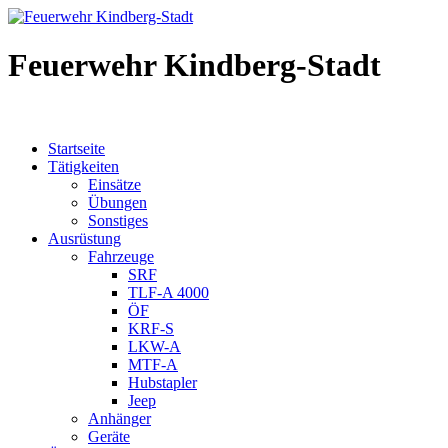
Feuerwehr Kindberg-Stadt
Startseite
Tätigkeiten
Einsätze
Übungen
Sonstiges
Ausrüstung
Fahrzeuge
SRF
TLF-A 4000
ÖF
KRF-S
LKW-A
MTF-A
Hubstapler
Jeep
Anhänger
Geräte