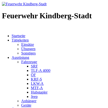
Feuerwehr Kindberg-Stadt
Startseite
Tätigkeiten
Einsätze
Übungen
Sonstiges
Ausrüstung
Fahrzeuge
SRF
TLF-A 4000
ÖF
KRF-S
LKW-A
MTF-A
Hubstapler
Jeep
Anhänger
Geräte