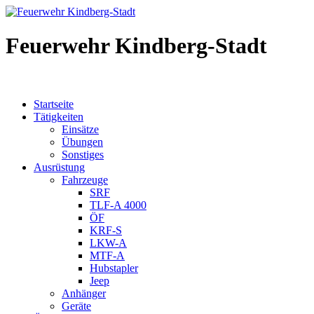
Feuerwehr Kindberg-Stadt
Startseite
Tätigkeiten
Einsätze
Übungen
Sonstiges
Ausrüstung
Fahrzeuge
SRF
TLF-A 4000
ÖF
KRF-S
LKW-A
MTF-A
Hubstapler
Jeep
Anhänger
Geräte