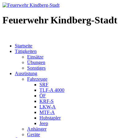
Feuerwehr Kindberg-Stadt
Startseite
Tätigkeiten
Einsätze
Übungen
Sonstiges
Ausrüstung
Fahrzeuge
SRF
TLF-A 4000
ÖF
KRF-S
LKW-A
MTF-A
Hubstapler
Jeep
Anhänger
Geräte