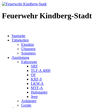
Feuerwehr Kindberg-Stadt
Startseite
Tätigkeiten
Einsätze
Übungen
Sonstiges
Ausrüstung
Fahrzeuge
SRF
TLF-A 4000
ÖF
KRF-S
LKW-A
MTF-A
Hubstapler
Jeep
Anhänger
Geräte