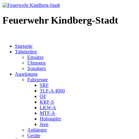
Feuerwehr Kindberg-Stadt
Startseite
Tätigkeiten
Einsätze
Übungen
Sonstiges
Ausrüstung
Fahrzeuge
SRF
TLF-A 4000
ÖF
KRF-S
LKW-A
MTF-A
Hubstapler
Jeep
Anhänger
Geräte