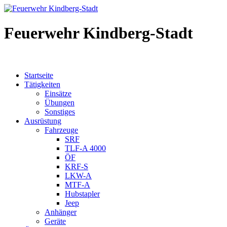
Feuerwehr Kindberg-Stadt
Startseite
Tätigkeiten
Einsätze
Übungen
Sonstiges
Ausrüstung
Fahrzeuge
SRF
TLF-A 4000
ÖF
KRF-S
LKW-A
MTF-A
Hubstapler
Jeep
Anhänger
Geräte