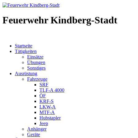
Feuerwehr Kindberg-Stadt
Startseite
Tätigkeiten
Einsätze
Übungen
Sonstiges
Ausrüstung
Fahrzeuge
SRF
TLF-A 4000
ÖF
KRF-S
LKW-A
MTF-A
Hubstapler
Jeep
Anhänger
Geräte