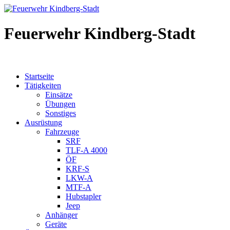
Feuerwehr Kindberg-Stadt
Startseite
Tätigkeiten
Einsätze
Übungen
Sonstiges
Ausrüstung
Fahrzeuge
SRF
TLF-A 4000
ÖF
KRF-S
LKW-A
MTF-A
Hubstapler
Jeep
Anhänger
Geräte