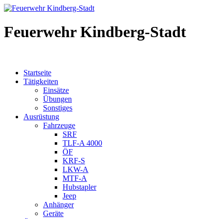
Feuerwehr Kindberg-Stadt
Startseite
Tätigkeiten
Einsätze
Übungen
Sonstiges
Ausrüstung
Fahrzeuge
SRF
TLF-A 4000
ÖF
KRF-S
LKW-A
MTF-A
Hubstapler
Jeep
Anhänger
Geräte