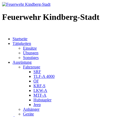
Feuerwehr Kindberg-Stadt
Startseite
Tätigkeiten
Einsätze
Übungen
Sonstiges
Ausrüstung
Fahrzeuge
SRF
TLF-A 4000
ÖF
KRF-S
LKW-A
MTF-A
Hubstapler
Jeep
Anhänger
Geräte