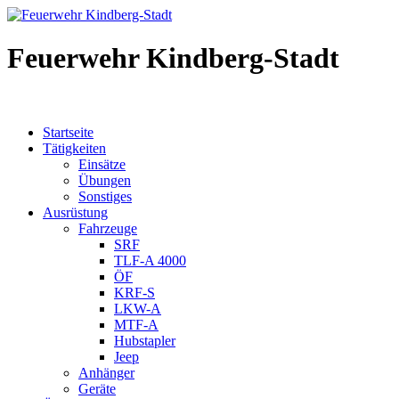
Feuerwehr Kindberg-Stadt
Startseite
Tätigkeiten
Einsätze
Übungen
Sonstiges
Ausrüstung
Fahrzeuge
SRF
TLF-A 4000
ÖF
KRF-S
LKW-A
MTF-A
Hubstapler
Jeep
Anhänger
Geräte