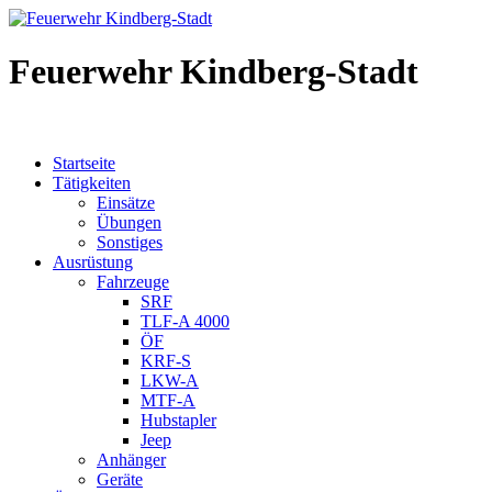
Feuerwehr Kindberg-Stadt
Startseite
Tätigkeiten
Einsätze
Übungen
Sonstiges
Ausrüstung
Fahrzeuge
SRF
TLF-A 4000
ÖF
KRF-S
LKW-A
MTF-A
Hubstapler
Jeep
Anhänger
Geräte