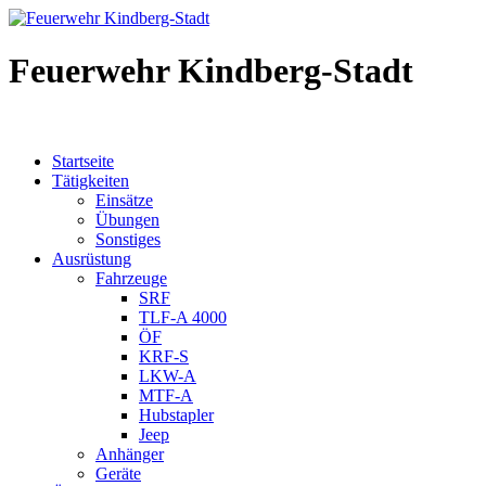
Feuerwehr Kindberg-Stadt
Startseite
Tätigkeiten
Einsätze
Übungen
Sonstiges
Ausrüstung
Fahrzeuge
SRF
TLF-A 4000
ÖF
KRF-S
LKW-A
MTF-A
Hubstapler
Jeep
Anhänger
Geräte