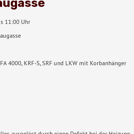
augasse
s 11:00 Uhr
baugasse
LFA 4000, KRF-S, SRF und LKW mit Korbanhänger
ler, ausgelöst durch einen Defekt bei der Heizung.