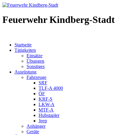
Feuerwehr Kindberg-Stadt
Startseite
Tätigkeiten
Einsätze
Übungen
Sonstiges
Ausrüstung
Fahrzeuge
SRF
TLF-A 4000
ÖF
KRF-S
LKW-A
MTF-A
Hubstapler
Jeep
Anhänger
Geräte