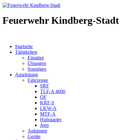
Feuerwehr Kindberg-Stadt
Startseite
Tätigkeiten
Einsätze
Übungen
Sonstiges
Ausrüstung
Fahrzeuge
SRF
TLF-A 4000
ÖF
KRF-S
LKW-A
MTF-A
Hubstapler
Jeep
Anhänger
Geräte