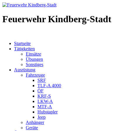
Feuerwehr Kindberg-Stadt
Startseite
Tätigkeiten
Einsätze
Übungen
Sonstiges
Ausrüstung
Fahrzeuge
SRF
TLF-A 4000
ÖF
KRF-S
LKW-A
MTF-A
Hubstapler
Jeep
Anhänger
Geräte