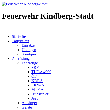
Feuerwehr Kindberg-Stadt
Startseite
Tätigkeiten
Einsätze
Übungen
Sonstiges
Ausrüstung
Fahrzeuge
SRF
TLF-A 4000
ÖF
KRF-S
LKW-A
MTF-A
Hubstapler
Jeep
Anhänger
Geräte