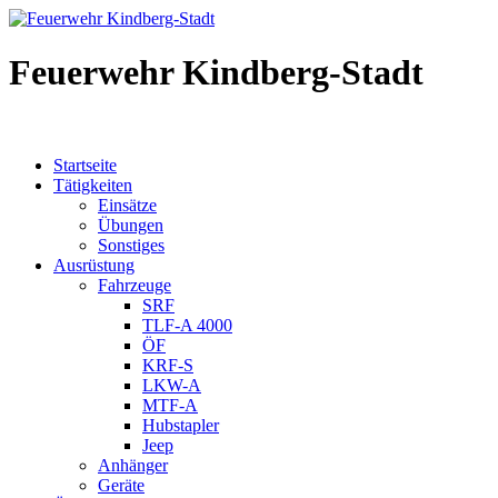
Feuerwehr Kindberg-Stadt
Startseite
Tätigkeiten
Einsätze
Übungen
Sonstiges
Ausrüstung
Fahrzeuge
SRF
TLF-A 4000
ÖF
KRF-S
LKW-A
MTF-A
Hubstapler
Jeep
Anhänger
Geräte