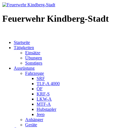
Feuerwehr Kindberg-Stadt
Startseite
Tätigkeiten
Einsätze
Übungen
Sonstiges
Ausrüstung
Fahrzeuge
SRF
TLF-A 4000
ÖF
KRF-S
LKW-A
MTF-A
Hubstapler
Jeep
Anhänger
Geräte