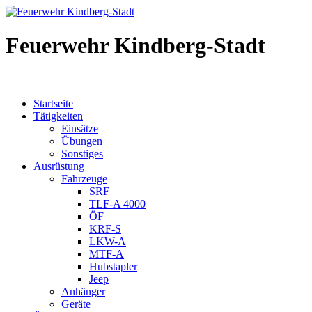
Feuerwehr Kindberg-Stadt
Startseite
Tätigkeiten
Einsätze
Übungen
Sonstiges
Ausrüstung
Fahrzeuge
SRF
TLF-A 4000
ÖF
KRF-S
LKW-A
MTF-A
Hubstapler
Jeep
Anhänger
Geräte